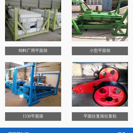
饲料厂用平面筛
小型平面筛
1530平面筛
平面往复筛往复轮