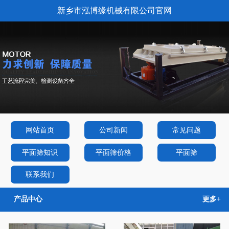
新乡市泓博缘机械有限公司官网
网站首页
公司新闻
常见问题
平面筛知识
平面筛价格
平面筛
联系我们
产品中心
更多+